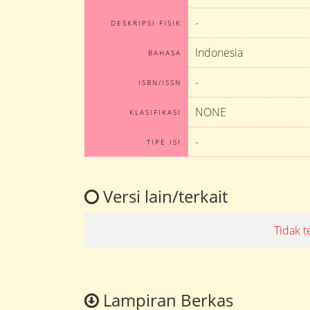
-
DESKRIPSI FISIK
Indonesia
BAHASA
-
ISBN/ISSN
NONE
KLASIFIKASI
-
TIPE ISI
Versi lain/terkait
Tidak t
Lampiran Berkas