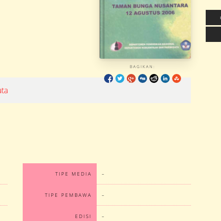
BAGIKAN:
ata
-
TIPE MEDIA
-
TIPE PEMBAWA
-
EDISI