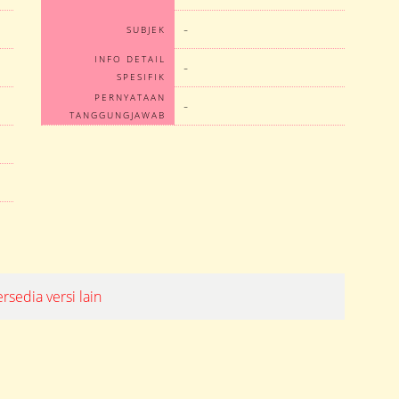
-
SUBJEK
INFO DETAIL
-
SPESIFIK
PERNYATAAN
-
TANGGUNGJAWAB
ersedia versi lain