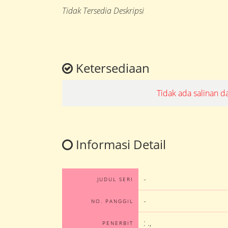
Tidak Tersedia Deskripsi
Ketersediaan
Tidak ada salinan d
Informasi Detail
-
JUDUL SERI
-
NO. PANGGIL
:
.,
PENERBIT