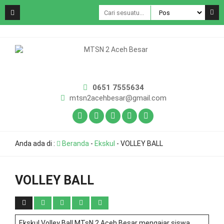
0651 7555634
mtsn2acehbesar@gmail.com
Anda ada di :
Beranda
-
Ekskul
-
VOLLEY BALL
VOLLEY BALL
Ekskul Volley Ball MTsN 2 Aceh Besar mengajar siswa