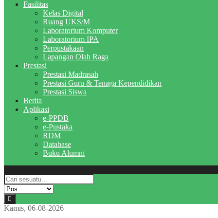
Fasilitas
Kelas Digital
Ruang UKS/M
Laboratorium Komputer
Laboratorium IPA
Perpustakaan
Lapangan Olah Raga
Prestasi
Prestasi Madrasah
Prestasi Guru & Tenaga Kependidikan
Prestasi Siswa
Berita
Aplikasi
e-PPDB
e-Pustaka
RDM
Database
Buku Alumni
Kamis, 06-08-2026