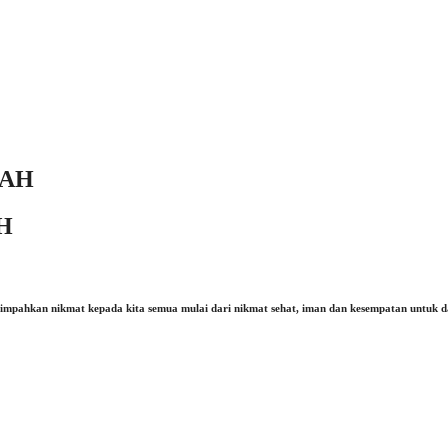
Keep me signed in
Register
Forgot your password?
SAH
H
melimpahkan nikmat kepada kita semua mulai dari nikmat sehat, iman dan kesempatan untuk